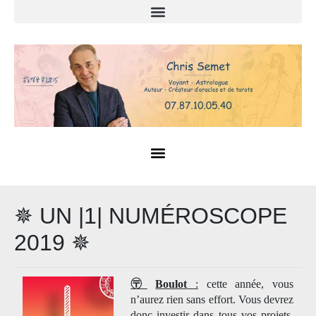
✵ UN |1| NUMÉROSCOPE
2019 ✵
〶
Boulot
:
cette année, vous
n’aurez rien sans effort. Vous devrez
donc investir dans tous vos projets.