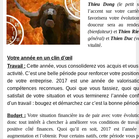
Thieu Dong
(le petit s
l’accent sur votre carri
favorisera votre évoluti
douceur sera au rend
(bienfaiteur)
et
Thien Ri
général)
et
Thien Duc
(v
vitalité.
Votre année en un clin d’œil
Travail :
Cette année, vous consoliderez vos acquis et vous
activité. C’est une belle période pour renforcer votre positi
de votre entreprise. 2017 est une année de valorisatio
compétences reconnues. Quoi que vous fassiez, quoi qu
satisfait de votre situation et vous terminerez l’année con
d’un travail : bougez et démarchez car c’est la bonne périod
Budget :
Votre situation financière ira de pair avec votre évoluti
donc tout intérêt à chercher à améliorer vos conditions de trava
positive côté finances. Quoi qu’il en soit, 2017 est l’anné
augmentation et l’obtenir. Pour certains natifs, cette période vous 