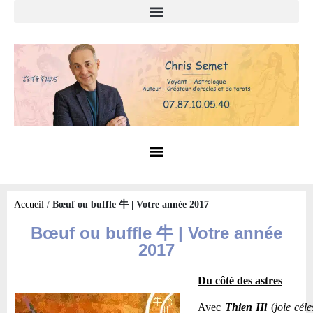
Accueil
/
Bœuf ou buffle 牛 | Votre année 2017
Bœuf ou buffle 牛 | Votre année
2017
Du côté des astres
Avec
Thien Hi
(
joie cél